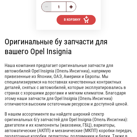
В КОРЗИНУ
Оригинальные бу запчасти для
вашего Opel Insignia
Наша компания предлагает оригинальные запчасти для
автомобилей Opel Insignia (Опель Инсигниа), напрямую
привезенные из Японии, ОАЭ, Америки и Европы. Мы
специализируемся на поставках качественных контрактных
деталей, снятых с автомобилей, которые эксплуатировались в
странах с хорошими дорогами и мягким климатом. Благодаря
этому наши запчасти для Opel Insignia (Опель Инсигниа)
отличаются высоким остаточным ресурсом и доступной ценой.
В нашем ассортименте вы найдете широкий спектр
оригинальных б/у запчастей для Opel Insignia (Опель Инсигниа):
двигатели и их компоненты (маховики, ГБЦ), вариаторы,
автоматические (АКПП) и механические (МКПП) коробки передач,
раздаточные коробки, редукторы, подрамники и балки. Также в