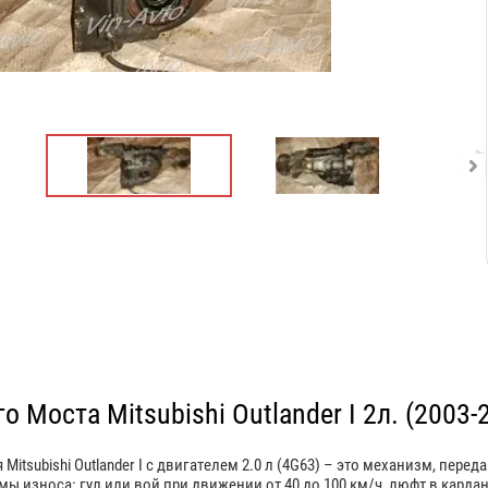
о Моста Mitsubishi Outlander I 2л. (2003-
 Mitsubishi Outlander I с двигателем 2.0 л (4G63) – это механизм, п
ы износа: гул или вой при движении от 40 до 100 км/ч, люфт в кардан