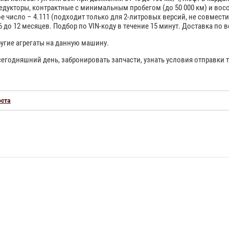
едукторы, контрактные с минимальным пробегом (до 50 000 км) и во
е число – 4.111 (подходит только для 2-литровых версий, не совмести
 6 до 12 месяцев. Подбор по VIN-коду в течение 15 минут. Доставка п
угие агрегаты на данную машину.
 сегодняшний день, забронировать запчасти, узнать условия отправк
оста