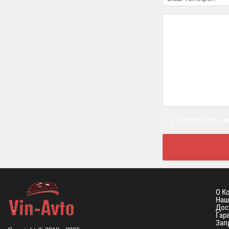
Соглашаюсь на
О К
Наш
Дос
Гар
Зап