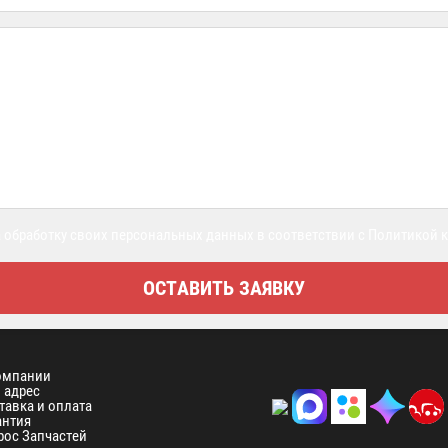
 обработку своих персональных данных в соответствии с Политикой
омпании
 адрес
тавка и оплата
антия
рос Запчастей