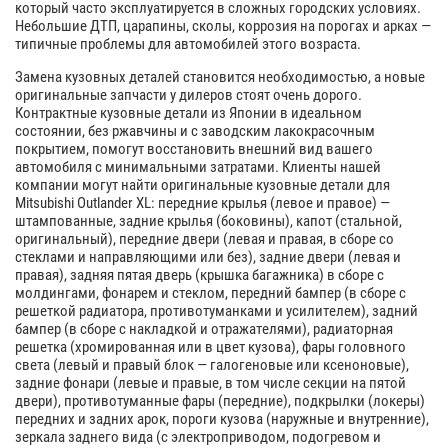
который часто эксплуатируется в сложных городских условиях.
Небольшие ДТП, царапины, сколы, коррозия на порогах и арках —
типичные проблемы для автомобилей этого возраста.
Замена кузовных деталей становится необходимостью, а новые
оригинальные запчасти у дилеров стоят очень дорого.
Контрактные кузовные детали из Японии в идеальном
состоянии, без ржавчины и с заводским лакокрасочным
покрытием, помогут восстановить внешний вид вашего
автомобиля с минимальными затратами. Клиенты нашей
компании могут найти оригинальные кузовные детали для
Mitsubishi Outlander XL: передние крылья (левое и правое) —
штампованные, задние крылья (боковины), капот (стальной,
оригинальный), передние двери (левая и правая, в сборе со
стеклами и направляющими или без), задние двери (левая и
правая), задняя пятая дверь (крышка багажника) в сборе с
молдингами, фонарем и стеклом, передний бампер (в сборе с
решеткой радиатора, противотуманками и усилителем), задний
бампер (в сборе с накладкой и отражателями), радиаторная
решетка (хромированная или в цвет кузова), фары головного
света (левый и правый блок — галогеновые или ксеноновые),
задние фонари (левые и правые, в том числе секции на пятой
двери), противотуманные фары (передние), подкрылки (локеры)
передних и задних арок, пороги кузова (наружные и внутренние),
зеркала заднего вида (с электроприводом, подогревом и