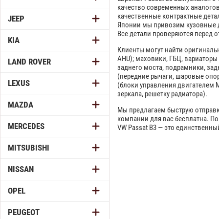
качество современных аналогов
качественные контрактные детал
JEEP
Японии мы привозим кузовные де
Все детали проверяются перед о
KIA
Клиенты могут найти оригинальные
AHU); маховики, ГБЦ, вариаторы
LAND ROVER
заднего моста, подрамники, зад
(передние рычаги, шаровые опор
LEXUS
(блоки управления двигателем M
зеркала, решетку радиатора).
MAZDA
Мы предлагаем быструю отправк
компании для вас бесплатна. П
MERCEDES
VW Passat B3 — это единственн
MITSUBISHI
NISSAN
OPEL
PEUGEOT