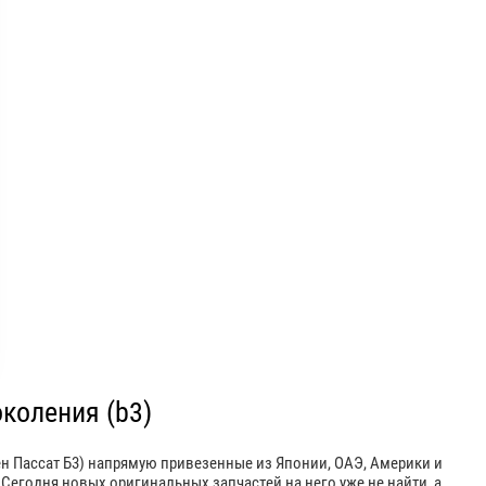
околения (b3)
ен Пассат Б3) напрямую привезенные из Японии, ОАЭ, Америки и
 Сегодня новых оригинальных запчастей на него уже не найти, а