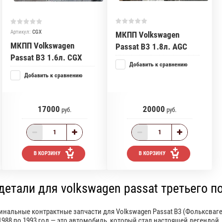
Артикул:
CGX
МКПП Volkswagen
МКПП Volkswagen
Passat B3 1.8л. AGC
Passat B3 1.6л. CGX
Добавить к сравнению
Добавить к сравнению
17000
20000
руб.
руб.
В КОРЗИНУ
В КОРЗИНУ
етали для volkswagen passat третьего п
нальные контрактные запчасти для Volkswagen Passat B3 (Фольксваг
1988 по 1993 год — это автомобиль, который стал настоящей легендой.