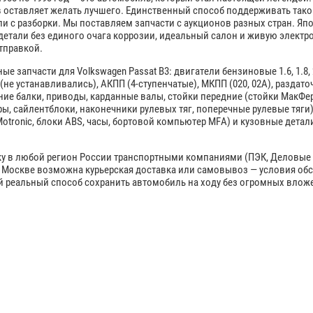
 оставляет желать лучшего. Единственный способ поддерживать тако
и с разборки. Мы поставляем запчасти с аукционов разных стран. Япо
тали без единого очага коррозии, идеальный салон и живую электро
тправкой.
 запчасти для Volkswagen Passat B3: двигатели бензиновые 1.6, 1.8, 2.0
 (не устанавливались), АКПП (4-ступенчатые), МКПП (020, 02A), разда
ние балки, приводы, карданные валы, стойки передние (стойки МакФе
ы, сайлентблоки, наконечники рулевых тяг, поперечные рулевые тяги)
otronic, блоки ABS, часы, бортовой компьютер MFA) и кузовные детали
у в любой регион России транспортными компаниями (ПЭК, Деловые 
о Москве возможна курьерская доставка или самовывоз — условия обс
ый реальный способ сохранить автомобиль на ходу без огромных влож