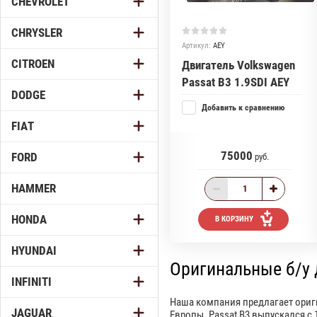
CHEVROLET
CHRYSLER
Артикул:
AEY
CITROEN
Двигатель Volkswagen
Passat B3 1.9SDI AEY
DODGE
Добавить к сравнению
FIAT
75000
FORD
руб.
HAMMER
HONDA
В КОРЗИНУ
HYUNDAI
Оригинальные б/у д
INFINITI
Наша компания предлагает ориги
JAGUAR
Европы. Passat B3 выпускался с 