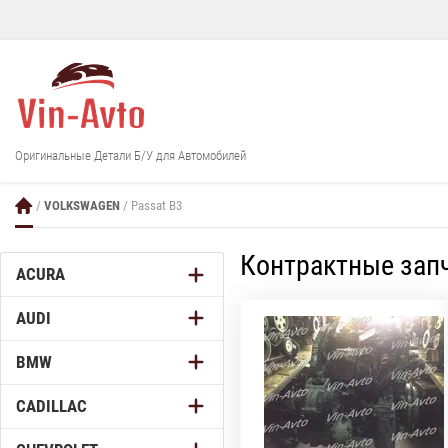
Оригинальные Детали Б/У для Автомобилей
/
VOLKSWAGEN
/ Passat B3
Контрактные запч
ACURA
AUDI
BMW
CADILLAC