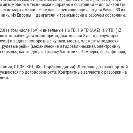
й автомобиль в технически исправном состоянии — использовать
нские марки машин — не наша специализация, но для Passat B3 из
нику. Из Европы — двигатели и трансмиссии в рабочем состоянии.
 (в том числе 16V) и дизельные 1.6 TD, 1.9 TD (AAZ), 1.9 TDI (1Z,
точные коробки (для полноприводных версий Syncro), редукторы
рсон) и задние, поворотные кулаки, мосты, элементы подвески
, рулевые рейки (механические и гидравлические), электронику
 (крылья, капот, двери, крышку багажника, бамперы, фары, фонари,
Линии, СДЭК, КИТ, ЖелДорЭкспедиция). Доставка до транспортной
уждаются по договоренности. Контрактные запчасти с разборки на
ений.