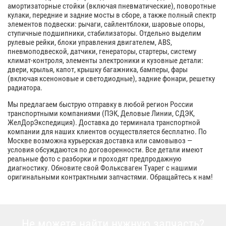
амортизаторные стойки (включая пневматические), поворотные
кулаки, передние и задние мосты в сборе, а также полный спектр
элементов подвески: рычаги, сайлентблоки, шаровые опоры,
ступичные подшипники, стабилизаторы. Отдельно выделим
рулевые рейки, блоки управления двигателем, ABS,
пневмоподвеской, датчики, генераторы, стартеры, систему
климат-контроля, элементы электроники и кузовные детали:
двери, крылья, капот, крышку багажника, бамперы, фары
(включая ксеноновые и светодиодные), задние фонари, решетку
радиатора.
Мы предлагаем быструю отправку в любой регион России
транспортными компаниями (ПЭК, Деловые Линии, СДЭК,
ЖелДорЭкспедиция). Доставка до терминала транспортной
компании для наших клиентов осуществляется бесплатно. По
Москве возможна курьерская доставка или самовывоз —
условия обсуждаются по договоренности. Все детали имеют
реальные фото с разборки и проходят предпродажную
диагностику. Обновите свой Фольксваген Туарег с нашими
оригинальными контрактными запчастями. Обращайтесь к нам!
Не можете найти нужную запчасть?