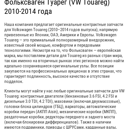
Фольксваген Туарег (VW Touareg)
2010-2014 года
Наша компания предлагает оригинальные контрактные запчасти
для Volkswagen Touareg (2010–2014 годов выпуска), напрямую
привезенные из Японии, ОАЭ, Америки и Европы. Volkswagen
Touareg — это премиальный полноразмерный внедорожник,
известный своей мощью, комфортом и передовыми
технологиями. Несмотря на то, что Фольксваген — европейская
марка, мы поставляем детали для Touareg из разных стран мира,
так как именно на вторичных рынках этих регионов можно найти
идеально сохранившиеся оригинальные узлы. Все позиции
закупаются на профессиональных аукционах в этих странах, что
гарантирует подлинность, высокое качество и отсутствие
подделок.
Клиенты могут найти у нас любые оригинальные запчасти для VW
Touareg: контрактные двигатели (бензиновые 3.6 FSI, 4.2 FSI и
дизельные 3.0 TDI, 4.2 TDI), маховики (включая двухмассовые),
головки блока цилиндров (ГБЦ), вариаторы, автоматические
коробки передач (АКПП Aisin), механические коробки (МКПП),
раздаточные коробки, редукторы переднего и заднего моста
(включая блокировки дифференциалов). Также в наличии
имеются подрамники, приводы с ШРУСами, карданные валы,