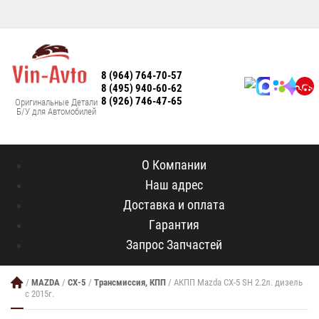
8 (964) 764-70-57
8 (495) 940-60-62
8 (926) 746-47-65
Оригинальные Детали
Б/У для Автомобилей
О Компании
Наш адрес
Доставка и оплата
Гарантия
Запрос Запчастей
/
MAZDA
/
CX-5
/
Трансмиссия, КПП
/ АКПП Mazda CX-5 SH 2.2л. дизель
с 2015г.