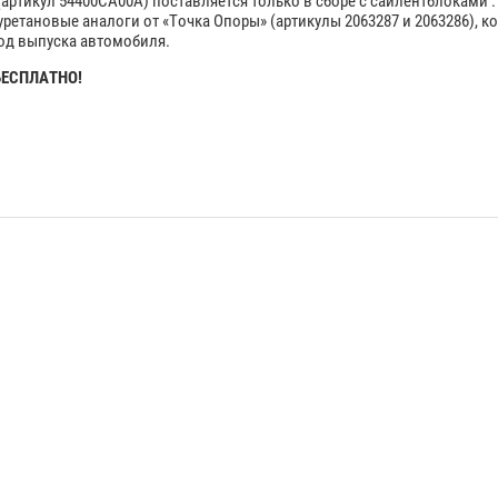
ртикул 54400CA00A) поставляется только в сборе с сайлентблоками .
етановые аналоги от «Точка Опоры» (артикулы 2063287 и 2063286), 
год выпуска автомобиля.
 БЕСПЛАТНО!