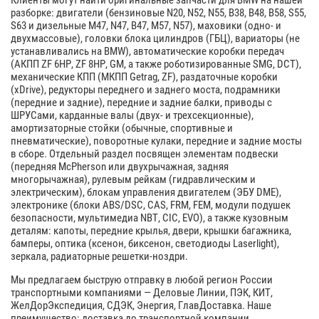
Клиенты могут найти оригинальные запчасти для BMW на нашей
разборке: двигатели (бензиновые N20, N52, N55, B38, B48, B58, S55,
S63 и дизельные M47, N47, B47, M57, N57), маховики (одно- и
двухмассовые), головки блока цилиндров (ГБЦ), вариаторы (не
устанавливались на BMW), автоматические коробки передач
(АКПП ZF 6HP, ZF 8HP, GM, а также роботизированные SMG, DCT),
механические КПП (МКПП Getrag, ZF), раздаточные коробки
(xDrive), редукторы переднего и заднего моста, подрамники
(передние и задние), передние и задние балки, приводы с
ШРУСами, карданные валы (двух- и трехсекционные),
амортизаторные стойки (обычные, спортивные и
пневматические), поворотные кулаки, передние и задние мосты
в сборе. Отдельный раздел посвящен элементам подвески
(передняя McPherson или двухрычажная, задняя
многорычажная), рулевым рейкам (гидравлическим и
электрическим), блокам управления двигателем (ЭБУ DME),
электронике (блоки ABS/DSC, CAS, FRM, FEM, модули подушек
безопасности, мультимедиа NBT, CIC, EVO), а также кузовным
деталям: капоты, передние крылья, двери, крышки багажника,
бамперы, оптика (ксенон, биксенон, светодиоды Laserlight),
зеркала, радиаторные решетки-ноздри.
Мы предлагаем быструю отправку в любой регион России
транспортными компаниями — Деловые Линии, ПЭК, КИТ,
ЖелДорЭкспедиция, СДЭК, Энергия, ГлавДоставка. Наше
преимущество: доставка до транспортной компании